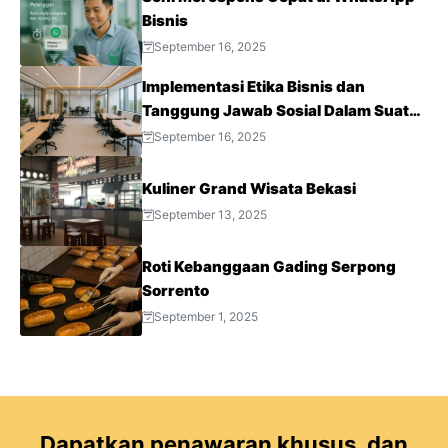
Bisnis
September 16, 2025
Implementasi Etika Bisnis dan
Tanggung Jawab Sosial Dalam Suatu
Perusahaan
September 16, 2025
Kuliner Grand Wisata Bekasi
September 13, 2025
Roti Kebanggaan Gading Serpong
Sorrento
September 1, 2025
Dapatkan penawaran khusus, dan