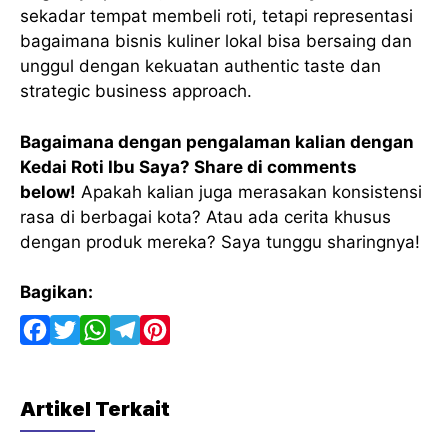
sekadar tempat membeli roti, tetapi representasi
bagaimana bisnis kuliner lokal bisa bersaing dan
unggul dengan kekuatan authentic taste dan
strategic business approach.
Bagaimana dengan pengalaman kalian dengan
Kedai Roti Ibu Saya? Share di comments
below!
Apakah kalian juga merasakan konsistensi
rasa di berbagai kota? Atau ada cerita khusus
dengan produk mereka? Saya tunggu sharingnya!
Bagikan:
F
T
W
T
P
a
w
h
e
i
c
i
a
l
n
Artikel Terkait
e
t
t
e
t