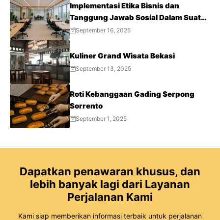
Implementasi Etika Bisnis dan
Tanggung Jawab Sosial Dalam Suatu
Perusahaan
September 16, 2025
Kuliner Grand Wisata Bekasi
September 13, 2025
Roti Kebanggaan Gading Serpong
Sorrento
September 1, 2025
Dapatkan penawaran khusus, dan
lebih banyak lagi dari Layanan
Perjalanan Kami
Kami siap memberikan informasi terbaik untuk perjalanan